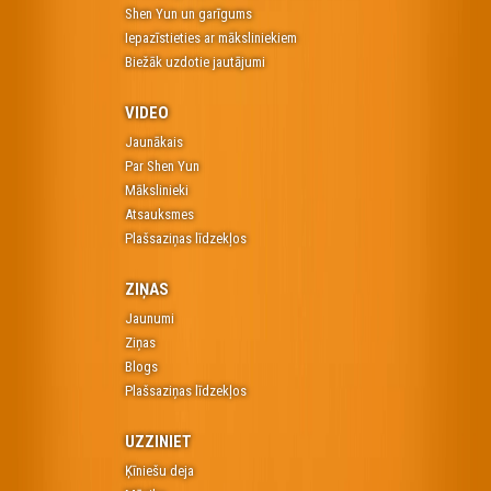
Shen Yun un garīgums
Iepazīstieties ar māksliniekiem
Biežāk uzdotie jautājumi
VIDEO
Jaunākais
Par Shen Yun
Mākslinieki
Atsauksmes
Plašsaziņas līdzekļos
ZIŅAS
Jaunumi
Ziņas
Blogs
Plašsaziņas līdzekļos
UZZINIET
Ķīniešu deja