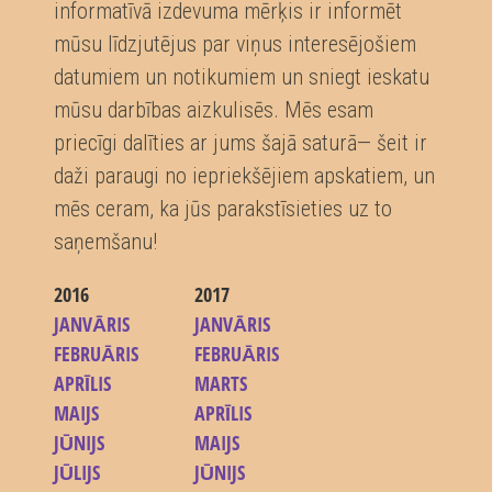
informatīvā izdevuma mērķis ir informēt
mūsu līdzjutējus par viņus interesējošiem
datumiem un notikumiem un sniegt ieskatu
mūsu darbības aizkulisēs. Mēs esam
priecīgi dalīties ar jums šajā saturā— šeit ir
daži paraugi no iepriekšējiem apskatiem, un
mēs ceram, ka jūs parakstīsieties uz to
saņemšanu!
2016
2017
JANVĀRIS
JANVĀRIS
FEBRUĀRIS
FEBRUĀRIS
APRĪLIS
MARTS
MAIJS
APRĪLIS
JŪNIJS
MAIJS
JŪLIJS
JŪNIJS