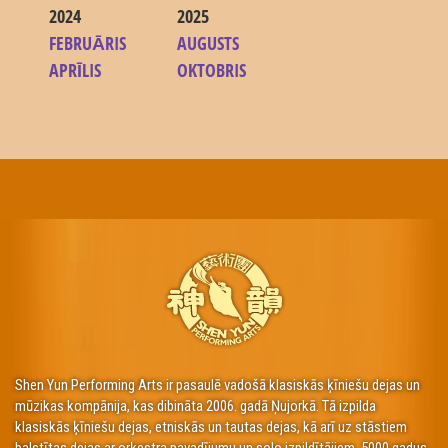
2024
2025
FEBRUĀRIS
AUGUSTS
APRĪLIS
OKTOBRIS
Shen Yun Performing Arts ir pasaulē vadošā klasiskās ķīniešu dejas un
mūzikas kompānija, kas dibināta 2006. gadā Ņujorkā. Tā izpilda
klasiskās ķīniešu dejas, etniskās un tautas dejas, kā arī uz stāstiem
balstītas dejas ar orķestra pavadījumu un solo izpildītājiem. 5000 gadus