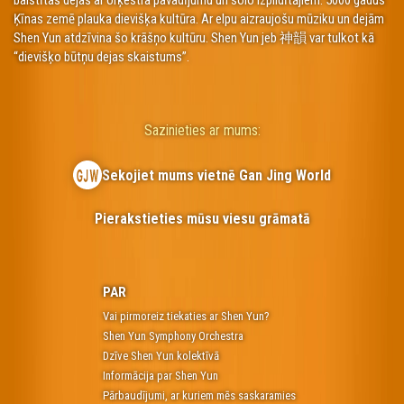
Ķīnas zemē plauka dievišķa kultūra. Ar elpu aizraujošu mūziku un dejām
Shen Yun atdzīvina šo krāšņo kultūru. Shen Yun jeb 神韻 var tulkot kā
“dievišķo būtņu dejas skaistums”.
Sazinieties ar mums:
Sekojiet mums vietnē Gan Jing World
Pierakstieties mūsu viesu grāmatā
PAR
Vai pirmoreiz tiekaties ar Shen Yun?
Shen Yun Symphony Orchestra
Dzīve Shen Yun kolektīvā
Informācija par Shen Yun
Pārbaudījumi, ar kuriem mēs saskaramies