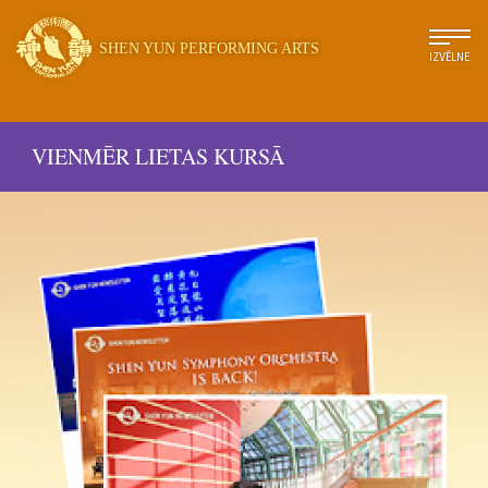
SHEN YUN PERFORMING ARTS
IZVĒLNE
VIENMĒR LIETAS KURSĀ