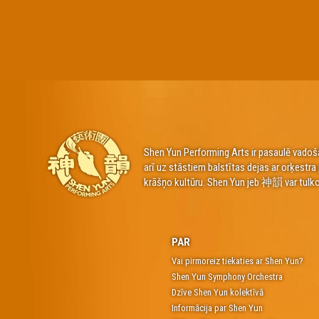
Shen Yun Performing Arts ir pasaulē vadošā
arī uz stāstiem balstītas dejas ar orķestr
krāšņo kultūru. Shen Yun jeb 神韻 var tulko
PAR
Vai pirmoreiz tiekaties ar Shen Yun?
Shen Yun Symphony Orchestra
Dzīve Shen Yun kolektīvā
Informācija par Shen Yun