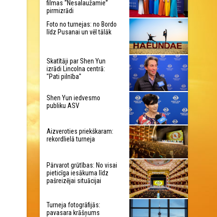
filmas “Nesalaužamie”
pirmizrādi
Foto no turnejas: no Bordo
līdz Pusanai un vēl tālāk
Skatītāji par Shen Yun
izrādi Lincolna centrā:
"Pati pilnība"
Shen Yun iedvesmo
publiku ASV
Aizveroties priekškaram:
rekordlielā turneja
Pārvarot grūtības: No visai
pieticīga iesākuma līdz
pašreizējai situācijai
Turneja fotogrāfijās:
pavasara krāšņums