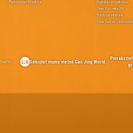
Plašsaziņas līdzekļos
Digitālās projekcijas
Shen Yun rekvizīti
Stāsti un vēsture
Shen Yun un tradicionāl
Pierakstie
r mums:
Sekojiet mums vietnē Gan Jing World
gr