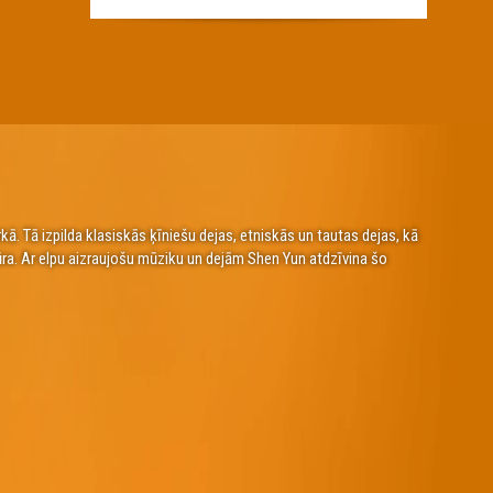
. Tā izpilda klasiskās ķīniešu dejas, etniskās un tautas dejas, kā
ūra. Ar elpu aizraujošu mūziku un dejām Shen Yun atdzīvina šo