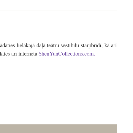
āties lielākajā daļā teātru vestibilu starpbrīdī, kā arī
kties arī internetā
ShenYunCollections.com.