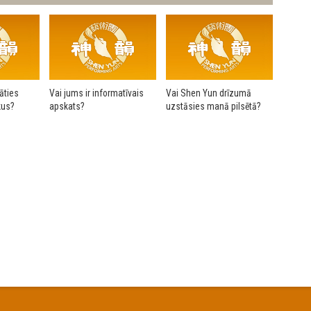
āties
Vai jums ir informatīvais
Vai Shen Yun drīzumā
kus?
apskats?
uzstāsies manā pilsētā?