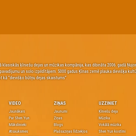
 klasiskās ķīniešu dejas un mūzikas kompānija, kas dibināta 2006. gadā Ņujorkā
a pavadījumu un solo izpildītājiem. 5000 gadus Ķīnas zemē plauka dievišķa kult
t kā “dievišķo būtņu dejas skaistums”.
VIDEO
ZIŅAS
UZZINIET
Jaunākais
Jaunumi
Ķīniešu deja
Par Shen Yun
Ziņas
Mūzika
Mākslinieki
Blogs
Vokālā mūzika
Atsauksmes
Plašsaziņas līdzekļos
Shen Yun kostīmi