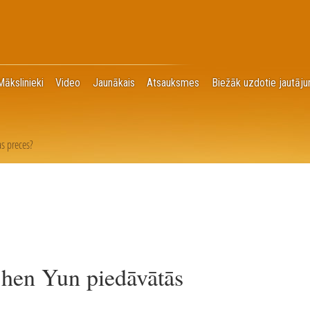
Mākslinieki
Video
Jaunākais
Atsauksmes
Biežāk uzdotie jautāju
s preces?
 Shen Yun piedāvātās