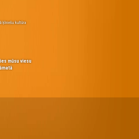
ā ķīniešu kultūra
ties mūsu viesu
āmatā