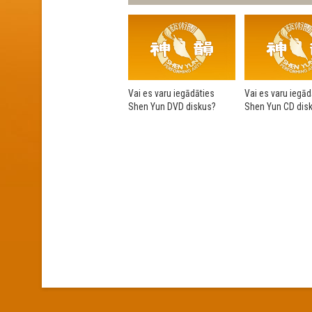
Vai es varu iegādāties
Vai es varu iegād
Shen Yun DVD diskus?
Shen Yun CD dis