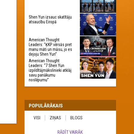
Shen Yun izsauc skatītāju
atsaucību Eiropā
American Thought
Leaders: “ĶKP vērsās pret
manu māti un māsu, jo es
dejoju Shen Yun”
American Thought
Leaders: “7 Shen Yun
izpildītājmākslinieki atklāj
savu panākumu
noslēpumu”
POPULĀRĀKAIS
VISI
ZIŅAS
BLOGS
RĀDĪT VAIRĀK