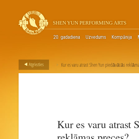
SHEN YUN PERFORMING ARTS
20. gadadiena
Uzvedums
Kompānija
Atgriezties
Kur es varu atrast Shen Yun piedāvātās reklāma
>
Kur es varu atrast
reklāmas preces?