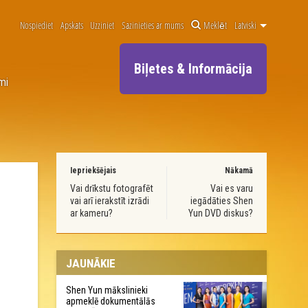
Nospiediet
Apskats
Uzziniet
Sazinieties ar mums
Meklēt
Latviski
Biļetes & Informācija
mi
Iepriekšējais
Nākamā
Vai drīkstu fotografēt
Vai es varu
vai arī ierakstīt izrādi
iegādāties Shen
ar kameru?
Yun DVD diskus?
JAUNĀKIE
Shen Yun mākslinieki
apmeklē dokumentālās