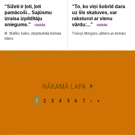
“Sižeti ir ļoti, ļoti
“To, ko viņi šobrīd dara
pamācoši... Sajūsmu
uz šīs skatuves, var
izraisa izpildītāju
raksturot ar vienu
sniegums.”
vārdu:...”
VAIRĀK
VAIRĀK
M. Shafiks Gabrs,
starptautiskā biznesa
Treisijs Morgans,
aktieris un komiķis
līderis
Šīs skatītāju atsauksmes laipni piedāvā The Epoch Times un New Tang
Dynasty Television.
NĀKAMĀ LAPA
1
2
3
4
5
6
7
›
»