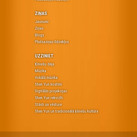
ZIŅAS
Jaunumi
Ziņas
Blogs
Plašsaziņas līdzekļos
UZZINIET
Ķīniešu deja
Mūzika
Vokālā mūzika
Shen Yun kostīmi
Digitālās projekcijas
Shen Yun rekvizīti
Stāsti un vēsture
Shen Yun un tradicionālā ķīniešu kultūra