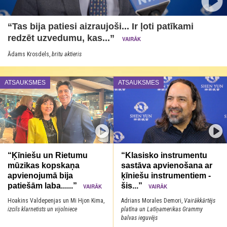
“Tas bija patiesi aizraujoši... Ir ļoti patīkami
redzēt uzvedumu, kas...”
VAIRĀK
Ādams Krosdels,
britu aktieris
ATSAUKSMES
ATSAUKSMES
“Ķīniešu un Rietumu
“Klasisko instrumentu
mūzikas kopskaņa
sastāva apvienošana ar
apvienojumā bija
ķīniešu instrumentiem -
patiešām laba......”
šis...”
VAIRĀK
VAIRĀK
Hoakins Valdepenjas un Mi Hjon Kima,
Adrians Morales Demori,
Vairākkārtējs
izcils klarnetists un vijolniece
platīna un Latīņamerikas Grammy
balvas ieguvējs