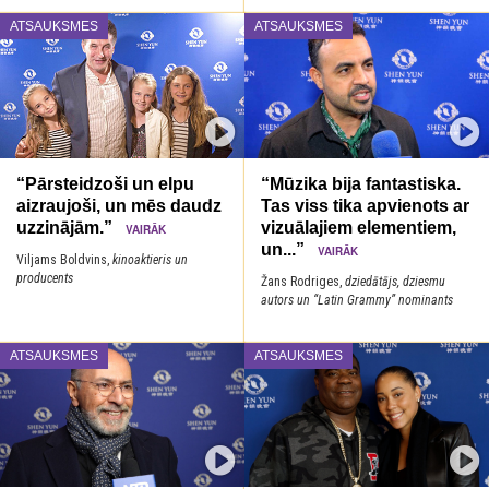
ATSAUKSMES
ATSAUKSMES
“Pārsteidzoši un elpu
“Mūzika bija fantastiska.
aizraujoši, un mēs daudz
Tas viss tika apvienots ar
uzzinājām.”
vizuālajiem elementiem,
VAIRĀK
un...”
VAIRĀK
Viljams Boldvins,
kinoaktieris un
producents
Žans Rodriges,
dziedātājs, dziesmu
autors un “Latin Grammy” nominants
ATSAUKSMES
ATSAUKSMES