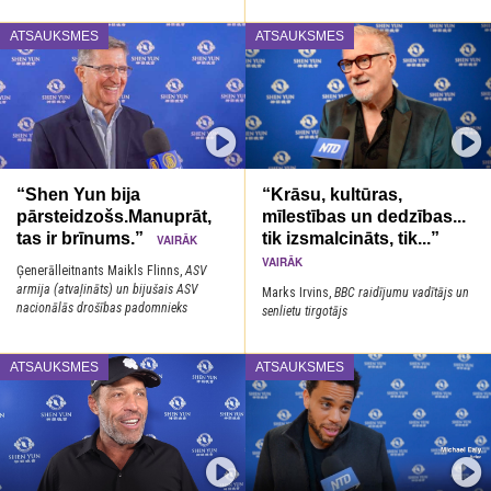
ATSAUKSMES
ATSAUKSMES
“Shen Yun bija
“Krāsu, kultūras,
pārsteidzošs.Manuprāt,
mīlestības un dedzības...
tas ir brīnums.”
tik izsmalcināts, tik...”
VAIRĀK
VAIRĀK
Ģenerālleitnants Maikls Flinns,
ASV
armija (atvaļināts) un bijušais ASV
Marks Irvins,
BBC raidījumu vadītājs un
nacionālās drošības padomnieks
senlietu tirgotājs
ATSAUKSMES
ATSAUKSMES