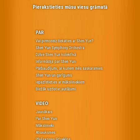
Pierakstieties mūsu viesu grāmatā
PAR
Vai pirmoreiz tiekaties ar Shen Yun?
Shen Yun Symphony Orchestra
Dzīve Shen Yun kolektīvā
Informācija par Shen Yun
Pārbaudījumi, ar kuriem mēs saskaramies
Shen Yun un garīgums
Iepazīstieties ar māksliniekiem
Biežāk uzdotie jautājumi
VIDEO
Jaunākais
Par Shen Yun
Mākslinieki
Atsauksmes
Plašsaziņas līdzekļos