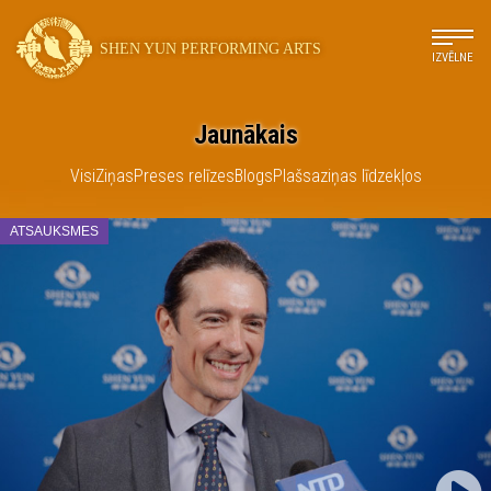
SHEN YUN PERFORMING ARTS
IZVĒLNE
Jaunākais
Visi
Ziņas
Preses relīzes
Blogs
Plašsaziņas līdzekļos
ATSAUKSMES