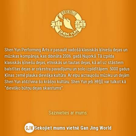
Shen Yun Performing Arts ir pasaulē vadošā klasiskās ķīniešu dejas un
mūzikas kompānija, kas dibināta 2006. gadā Ņujorkā. Tā izpilda
klasiskās ķīniešu dejas, etniskās un tautas dejas, kā arī uz stāstiem
balstītas dejas ar orķestra pavadījumu un solo izpildītājiem. 5000 gadus
Ķīnas zemē plauka dievišķa kultūra. Ar elpu aizraujošu mūziku un dejām
Shen Yun atdzīvina šo krāšņo kultūru. Shen Yun jeb 神韻 var tulkot kā
“dievišķo būtņu dejas skaistums”.
Sazinieties ar mums:
Sekojiet mums vietnē Gan Jing World