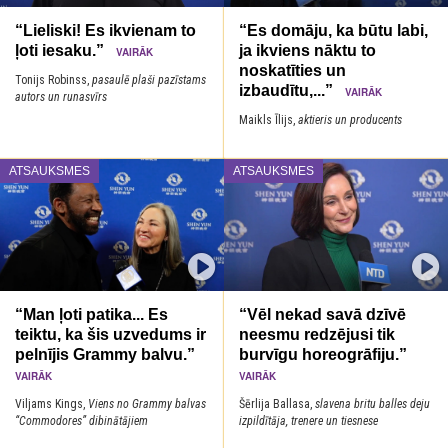
“Lieliski! Es ikvienam to
“Es domāju, ka būtu labi,
ļoti iesaku.”
ja ikviens nāktu to
VAIRĀK
noskatīties un
Tonijs Robinss,
pasaulē plaši pazīstams
izbaudītu,...”
VAIRĀK
autors un runasvīrs
Maikls Īlijs,
aktieris un producents
ATSAUKSMES
ATSAUKSMES
“Man ļoti patika... Es
“Vēl nekad savā dzīvē
teiktu, ka šis uzvedums ir
neesmu redzējusi tik
pelnījis Grammy balvu.”
burvīgu horeogrāfiju.”
VAIRĀK
VAIRĀK
Viljams Kings,
Viens no Grammy balvas
Šērlija Ballasa,
slavena britu balles deju
“Commodores” dibinātājiem
izpildītāja, trenere un tiesnese