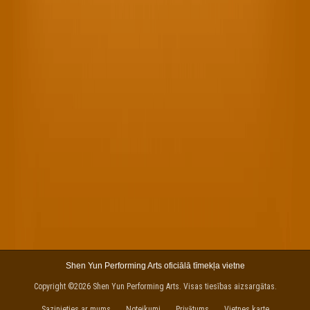
Shen Yun Performing Arts oficiālā tīmekļa vietne
Copyright ©2026 Shen Yun Performing Arts. Visas tiesības aizsargātas.
Sazinieties ar mums
Noteikumi
Privātums
Vietnes karte