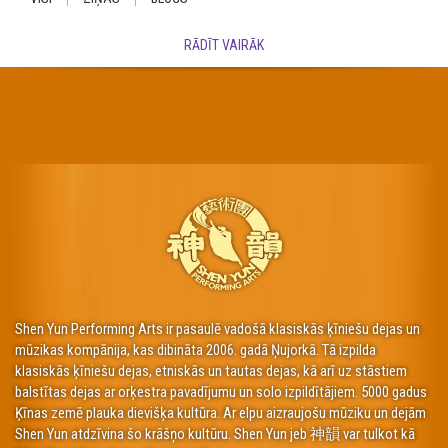
RĀDĪT VAIRĀK
Shen Yun Performing Arts ir pasaulē vadošā klasiskās ķīniešu dejas un
mūzikas kompānija, kas dibināta 2006. gadā Ņujorkā. Tā izpilda
klasiskās ķīniešu dejas, etniskās un tautas dejas, kā arī uz stāstiem
balstītas dejas ar orķestra pavadījumu un solo izpildītājiem. 5000 gadus
Ķīnas zemē plauka dievišķa kultūra. Ar elpu aizraujošu mūziku un dejām
Shen Yun atdzīvina šo krāšņo kultūru. Shen Yun jeb 神韻 var tulkot kā