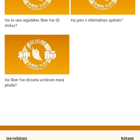
Vai es varu iegādāties Shen Yun CD
Vai jums ir informatīvais apskats?
diskus?
Vai Shen Yun drīzumā uzstāsies manā
pilsētā?
Iepriekšējais
Nākamā