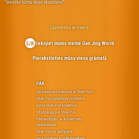
“dievišķo būtņu dejas skaistums”.
Sazinieties ar mums:
Sekojiet mums vietnē Gan Jing World
Pierakstieties mūsu viesu grāmatā
PAR
Vai pirmoreiz tiekaties ar Shen Yun?
Shen Yun Symphony Orchestra
Dzīve Shen Yun kolektīvā
Informācija par Shen Yun
Pārbaudījumi, ar kuriem mēs
saskaramies
Shen Yun un garīgums
Iepazīstieties ar māksliniekiem