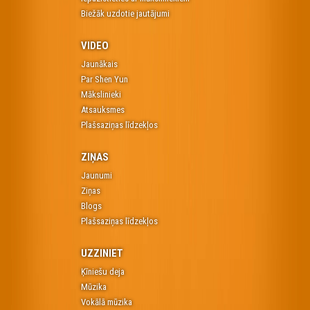
Biežāk uzdotie jautājumi
VIDEO
Jaunākais
Par Shen Yun
Mākslinieki
Atsauksmes
Plašsaziņas līdzekļos
ZIŅAS
Jaunumi
Ziņas
Blogs
Plašsaziņas līdzekļos
UZZINIET
Ķīniešu deja
Mūzika
Vokālā mūzika