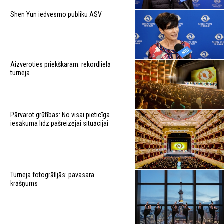
Shen Yun iedvesmo publiku ASV
Aizveroties priekškaram: rekordlielā
turneja
Pārvarot grūtības: No visai pieticīga
iesākuma līdz pašreizējai situācijai
Turneja fotogrāfijās: pavasara
krāšņums