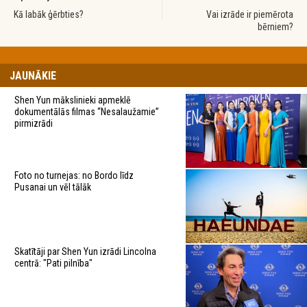
Kā labāk ģērbties?
Vai izrāde ir piemērota
bērniem?
JAUNĀKIE
Shen Yun mākslinieki apmeklē
dokumentālās filmas “Nesalaužamie”
pirmizrādi
Foto no turnejas: no Bordo līdz
Pusanai un vēl tālāk
Skatītāji par Shen Yun izrādi Lincolna
centrā: "Pati pilnība"