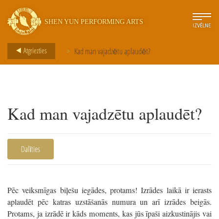
SHEN YUN PERFORMING ARTS
IZVĒLNE
Atgriezties
Kad man vajadzētu aplaudēt?
>
Kad man vajadzētu aplaudēt?
Dalīties
Pēc veiksmīgas biļešu iegādes, protams! Izrādes laikā ir ierasts
aplaudēt pēc katras uzstāšanās numura un arī izrādes beigās.
Protams, ja izrādē ir kāds moments, kas jūs īpaši aizkustinājis vai