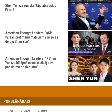
Shen Yun izsauc skatītāju atsaucību
Eiropā
American Thought Leaders: “ĶKP
vērsās pret manu māti un māsu, jo es
dejoju Shen Yun”
American Thought Leaders: “7 Shen
Yun izpildītājmākslinieki atklāj savu
panākumu noslēpumu”
POPULĀRĀKAIS
VISI
ZIŅAS
BLOGS