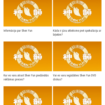
Informācija par Shen Yun
Kāda ir jūsu attieksme pret spekulāciju ar
biļetēm?
Kur es varu atrast Shen Yun piedāvātās
Vai es varu iegādāties Shen Yun DVD
reklāmas preces?
diskus?