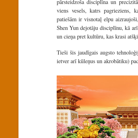
pārsteidzoša disciplīna un precizi
viens vesels, katrs pagrieziens, 
patiešām ir visnotaļ elpu aizraujoš
Shen Yun dejotāju disciplīnu, kā arī
un cieņa pret kultūru, kas krasi at
Tieši šis jaudīgais augsto tehnoloģ
ietver arī kūleņus un akrobātiku) pad