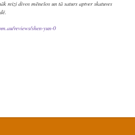
āk reizi divos mēnešos un tā saturs aptver skatuves
dē.
om.au/reviews/shen-yun-0