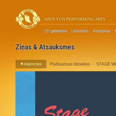
SHEN YUN PERFORMING ARTS
20. gadadiena
Uzvedums
Kompānija
Ziņas & Atsauksmes
>
Atgriezties
Plašsaziņas līdzekļos
STAGE WH