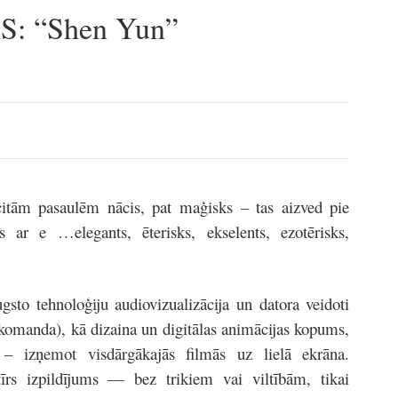
: “Shen Yun”
tām pasaulēm nācis, pat maģisks – tas aizved pie
s ar e …elegants, ēterisks, ekselents, ezotērisks,
sto tehnoloģiju audiovizualizācija un datora veidoti
 komanda), kā dizaina un digitālas animācijas kopums,
– izņemot visdārgākajās filmās uz lielā ekrāna.
rs izpildījums — bez trikiem vai viltībām, tikai