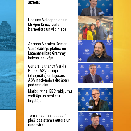
aktieris
Hoakins Valdepenjas un
Mi Hjon Kima, izcils
klarnetists un vijolniece
Adrians Morales Demori,
Vairākkārtējs platīna un
Latīņamerikas Grammy
balvas ieguvējs
Ģenerālleitnants Maikls
Flinns, ASV armija
(atvaļināts) un bijušais
ASV nacionālās drošības
padomnieks
Marks Irvins, BBC raidījumu
vadītājs un senlietu
tirgotājs
Tonijs Robinss, pasaulē
plaši pazīstams autors un
runasvīrs