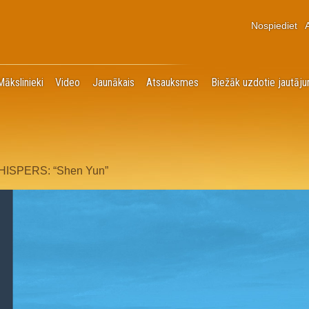
Nospiediet
Mākslinieki
Video
Jaunākais
Atsauksmes
Biežāk uzdotie jautāju
ISPERS: “Shen Yun”