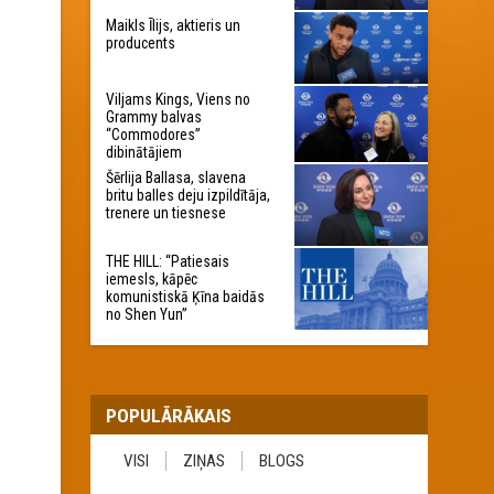
Maikls Īlijs, aktieris un
producents
Viljams Kings, Viens no
Grammy balvas
“Commodores”
dibinātājiem
Šērlija Ballasa, slavena
britu balles deju izpildītāja,
trenere un tiesnese
THE HILL: “Patiesais
iemesls, kāpēc
komunistiskā Ķīna baidās
no Shen Yun”
POPULĀRĀKAIS
VISI
ZIŅAS
BLOGS