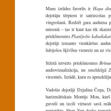
Mans izrādes favorīts ir
Haņu dina
dejotāju tērpiem ir satriecošas 
vingrošanā. Redzēt gara auduma pl
unisonā – tas ir kaut kas tik skaist
priekšnesums
Planējošie kabatlakat
dejotāji izmanto vienkāršus auduma
lidojošos šķīvīšus vienreiz un uz vi
Sižetā ietverts priekšnesums
Brīnu
audiovizualizācija, un smeldzīgā
Z
virsotnēs. Izrādē, kuru es apmeklēju,
Vadošie dejotāji Dzjalina Čeņa, D
harizmātiskais Montijs Mou, kurš p
guvuši un izcili virtuozi savā māk
nepietiktu, Shen Yun dodas turnejā