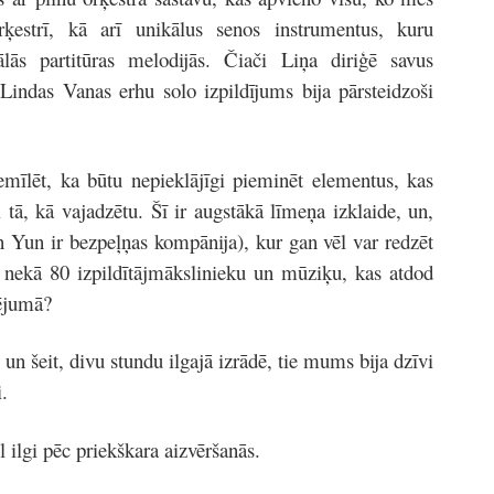
ķestrī, kā arī unikālus senos instrumentus, kuru
lās partitūras melodijās. Čiači Liņa diriģē savus
 Lindas Vanas erhu solo izpildījums bija pārsteidzoši
emīlēt, ka būtu nepieklājīgi pieminēt elementus, kas
 tā, kā vajadzētu. Šī ir augstākā līmeņa izklaide, un,
en Yun ir bezpeļņas kompānija), kur gan vēl var redzēt
āk nekā 80 izpildītājmākslinieku un mūziķu, kas atdod
rējumā?
 un šeit, divu stundu ilgajā izrādē, tie mums bija dzīvi
.
l ilgi pēc priekškara aizvēršanās.