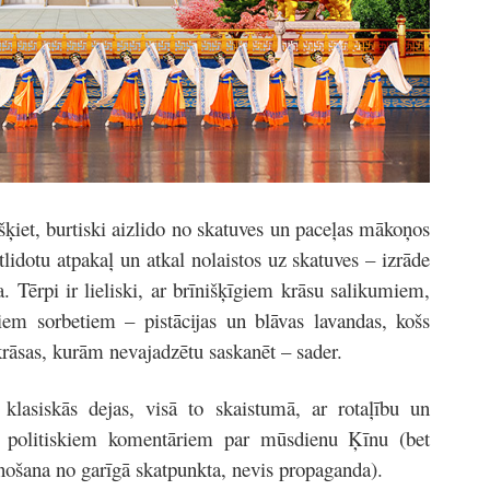
šķiet, burtiski aizlido no skatuves un paceļas mākoņos
atlidotu atpakaļ un atkal nolaistos uz skatuves – izrāde
. Tērpi ir lieliski, ar brīnišķīgiem krāsu salikumiem,
iem sorbetiem – pistācijas un blāvas lavandas, košs
krāsas, kurām nevajadzētu saskanēt – sader.
klasiskās dejas, visā to skaistumā, ar rotaļību un
 politiskiem komentāriem par mūsdienu Ķīnu (bet
tainošana no garīgā skatpunkta, nevis propaganda).