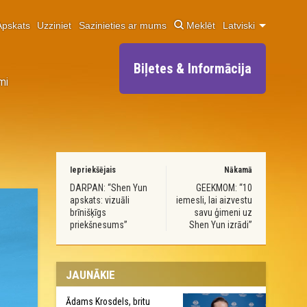
Apskats
Uzziniet
Sazinieties ar mums
Meklēt
Latviski
Biļetes & Informācija
mi
Iepriekšējais
Nākamā
DARPAN: “Shen Yun
GEEKMOM: “10
apskats: vizuāli
iemesli, lai aizvestu
brīnišķīgs
savu ģimeni uz
priekšnesums”
Shen Yun izrādi”
JAUNĀKIE
Ādams Krosdels, britu