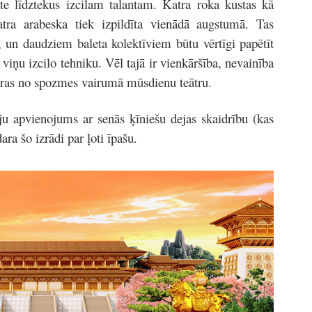
tāte līdztekus izcilam talantam. Katra roka kustas kā
katra arabeska tiek izpildīta vienādā augstumā. Tas
i, un daudziem baleta kolektīviem būtu vērtīgi papētīt
 viņu izcilo tehniku. Vēl tajā ir vienkāršība, nevainība
šķiras no spozmes vairumā mūsdienu teātru.
iju apvienojums ar senās ķīniešu dejas skaidrību (kas
ara šo izrādi par ļoti īpašu.