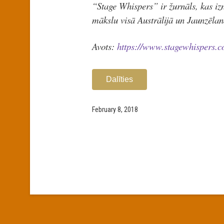
“Stage Whispers” ir žurnāls, kas izn
mākslu visā Austrālijā un Jaunzēlan
Avots:
https://www.stagewhispers.c
Dalīties
February 8, 2018