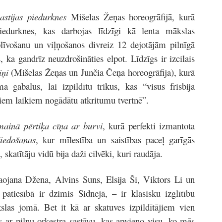
stijas piedurknes
Mišelas Žeņas horeogrāfijā, kurā
piedurknes, kas darbojas līdzīgi kā lenta mākslas
īvošanu un viļņošanos divreiz 12 dejotājām pilnīgā
s, ka gandrīz neuzdrošināties elpot. Līdzīgs ir izcilais
iņi
(Mišelas Žeņas un Junčia Čeņa horeogrāfija), kurā
 gabalus, lai izpildītu trikus, kas “visus frisbija
siem laikiem nogādātu atkritumu tvertnē”.
mainā pērtiķa cīņa ar burvi
, kurā perfekti izmantota
iedošanās
, kur mīlestība un saistības paceļ garīgās
 skatītāju vidū bija daži cilvēki, kuri raudāja.
aojana Džena, Alvins Suns, Elsija Ši, Viktors Li un
atiesībā ir dzimis Sidnejā, – ir klasisku izglītību
slas jomā. Bet it kā ar skatuves izpildītājiem vien
s ar pilnu orķestra sastāvu, kas apvieno visu, ko mēs