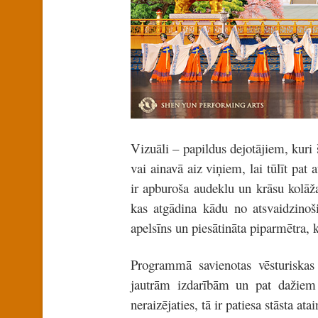
Vizuāli – papildus dejotājiem, kuri 
vai ainavā aiz viņiem, lai tūlīt pat 
ir apburoša audeklu un krāsu kolāža
kas atgādina kādu no atsvaidzinoš
apelsīns un piesātināta piparmētra, 
Programmā savienotas vēsturiskas 
jautrām izdarībām un pat dažiem
neraizējaties, tā ir patiesa stāsta a