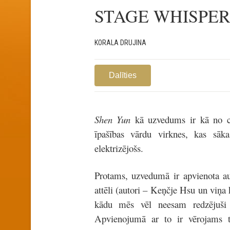
STAGE WHISPERS
KORALA DRUJINA
Dalīties
Shen Yun
kā uzvedums ir kā no ci
īpašības vārdu virknes, kas sāka
elektrizējošs.
Protams, uzvedumā ir apvienota aug
attēli (autori – Keņčje Hsu un viņa
kādu mēs vēl neesam redzējuši 
Apvienojumā ar to ir vērojams tī