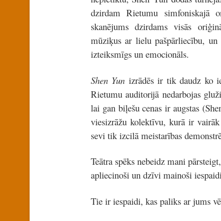
dzirdam Rietumu simfoniskajā or
skanējums dzirdams visās oriģinā
mūziķus ar lielu pašpārliecību, un
izteiksmīgs un emocionāls.
Shen Yun
izrādēs ir tik daudz ko i
Rietumu auditorijā nedarbojas gluži
lai gan biļešu cenas ir augstas (Sh
viesizrāžu kolektīvu, kurā ir vair
sevi tik izcilā meistarības demonst
Teātra spēks nebeidz mani pārsteigt,
apliecinoši un dzīvi mainoši iespaidi
Tie ir iespaidi, kas paliks ar jums vē